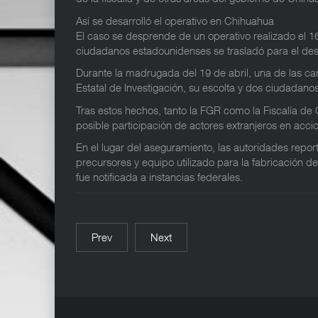
Así se desarrolló el operativo en Chihuahua
El caso se desprende de un operativo realizado el 16
ciudadanos estadounidenses se trasladó para el de
Durante la madrugada del 19 de abril, una de las ca
Estatal de Investigación, su escolta y dos ciudada
Tras estos hechos, tanto la FGR como la Fiscalía de 
posible participación de actores extranjeros en ac
En el lugar del aseguramiento, las autoridades repor
precursores y equipo utilizado para la fabricación d
fue notificada a instancias federales.
Prev
Next