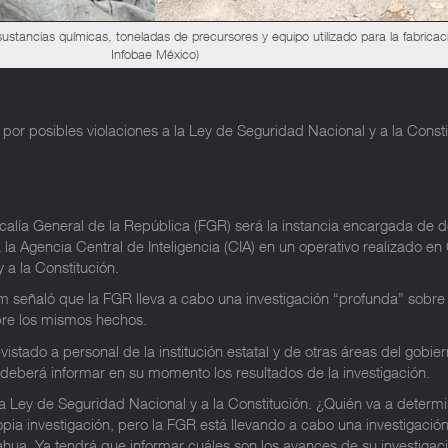
ustancias químicas, toneladas de precursores y equipo utilizado para la fabricaci
Infobae México)
 por posibles violaciones a la Ley de Seguridad Nacional y a la Const
alía General de la República (FGR) será la instancia encargada de de
 la Agencia Central de Inteligencia (CIA) en un operativo realizado e
 a la Constitución.
señaló que la FGR lleva a cabo una investigación “profunda” sobre lo
bre los mismos hechos.
evistado a personal de la institución estatal y de otras áreas del go
 deberá informar en su momento los resultados de la investigación.
a Ley de Seguridad Nacional y a la Constitución. ¿Quién va a determin
opia investigación, pero la FGR está llevando a cabo una investigaci
ahua. Ya tendrá que informar cuáles son los avances de su investigació