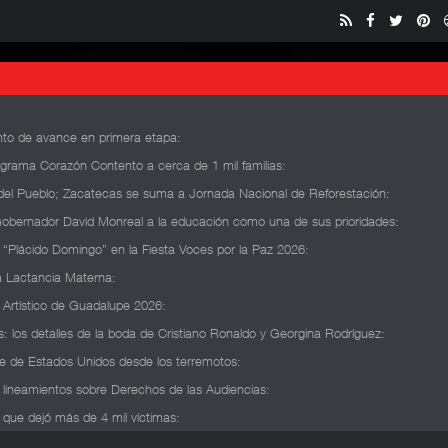
ento de avance en primera etapa
:
grama Corazón Contento a cerca de 1 mil familias
:
del Pueblo; Zacatecas se suma a Jornada Nacional de Reforestación
:
a Gobernador David Monreal a la educación como una de sus prioridades
:
 “Plácido Domingo” en la Fiesta Voces por la Paz 2026
:
a Lactancia Materna
:
y Artístico de Guadalupe 2026
:
des: los detalles de la boda de Cristiano Ronaldo y Georgina Rodríguez
:
te de Estados Unidos desde los terremotos
:
a lineamientos sobre Derechos de las Audiencias
:
que dejó más de 4 mil víctimas
: