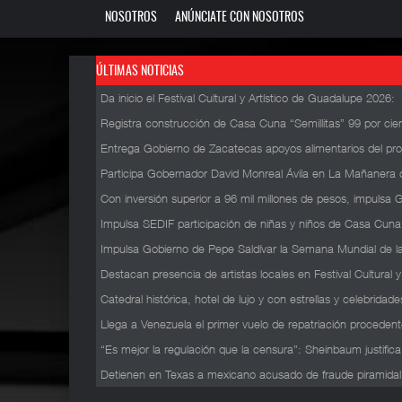
NOSOTROS
ANÚNCIATE CON NOSOTROS
ÚLTIMAS NOTICIAS
Da inicio el Festival Cultural y Artístico de Guadalupe 2026
:
Registra construcción de Casa Cuna “Semillitas” 99 por ci
Entrega Gobierno de Zacatecas apoyos alimentarios del pro
Participa Gobernador David Monreal Ávila en La Mañanera 
Con inversión superior a 96 mil millones de pesos, impuls
Impulsa SEDIF participación de niñas y niños de Casa Cuna
Impulsa Gobierno de Pepe Saldívar la Semana Mundial de l
Destacan presencia de artistas locales en Festival Cultural 
Catedral histórica, hotel de lujo y con estrellas y celebrida
Llega a Venezuela el primer vuelo de repatriación proceden
“Es mejor la regulación que la censura”: Sheinbaum justific
Detienen en Texas a mexicano acusado de fraude piramidal 