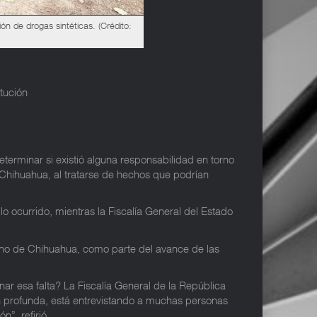
ón de drogas sintéticas. (Crédito:
itución
terminar si existió alguna responsabilidad en torno
n Chihuahua, al tratarse de hechos que podrían
 ocurrido, mientras la Fiscalía General del Estado
bierno de Chihuahua, como parte del avance de las
ar esa falta? La Fiscalía General de la República
ón profunda, está entrevistando a muchas personas
n”, refirió.