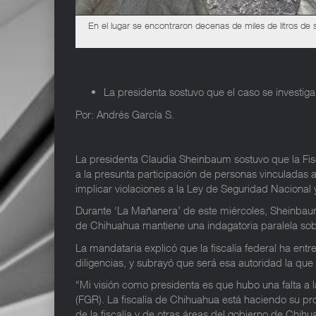
En el lugar se encontraron decenas de miles de litros de s
La presidenta sostuvo que el caso se investiga
Por: Andrés García S.
La presidenta Claudia Sheinbaum sostuvo que la Fisc
a la presunta participación de personas vinculadas a
implicar violaciones a la Ley de Seguridad Nacional y
Durante ‘La Mañanera’ de este miércoles, Sheinbaum 
de Chihuahua mantiene una indagatoria paralela so
La mandataria explicó que la fiscalía federal ha entr
diligencias, y subrayó que será esa autoridad la que
“Mi visión como presidenta es que hubo una falta a l
(FGR). La fiscalía de Chihuahua está haciendo su pr
de la fiscalía y de otras áreas del gobierno de Chihu