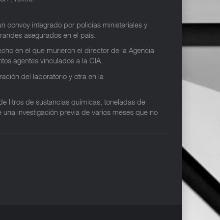
n convoy integrado por policías ministeriales y
randes asegurados en el país.
cho en el que murieron el director de la Agencia
tos agentes vinculados a la CIA.
ción del laboratorio y otra en la
de litros de sustancias químicas, toneladas de
de una investigación previa de varios meses que no