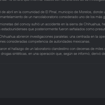
 de abril en la comunidad de El Pinal, municipio de Morelos, donde u
smantelamiento de un narcolaboratorio considerado uno de los más g
mionetas del convoy sufrió un accidente en la sierra de Chihuahua, he
nos estadounidenses que posteriormente fueron señalados como presun
Chihuahua abrieron investigaciones paralelas: una centrada en la opera
ciones consideradas competencia de autoridades mexicanas.
taron el hallazgo de un laboratorio clandestino con decenas de miles 
e drogas sintéticas, en una operación que, según se informó, derivó 