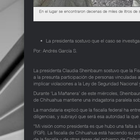
En el lugar se encontraron decenas de miles de litros de s
La presidenta sostuvo que el caso se investiga
Por: Andrés García S.
La presidenta Claudia Sheinbaum sostuvo que la Fisc
a la presunta participación de personas vinculadas a
implicar violaciones a la Ley de Seguridad Nacional y
Durante ‘La Mañanera’ de este miércoles, Sheinbaum 
de Chihuahua mantiene una indagatoria paralela so
La mandataria explicó que la fiscalía federal ha entr
diligencias, y subrayó que será esa autoridad la que
“Mi visión como presidenta es que hubo una falta a l
(FGR). La fiscalía de Chihuahua está haciendo su pr
de la fiscalía y de otras áreas del gobierno de Chihu