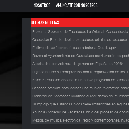
NOSOTROS
ANÚNCIATE CON NOSOTROS
ÚLTIMAS NOTICIAS
Presenta Gobierno de Zacatecas La Original, Concentración
Operación Rastrillo debilita estructuras criminales; asegura
El ritmo de las “sonoras” puso a bailar a Guadalupe
:
Revisa el Ayuntamiento de Guadalupe escrituración sospech
Asesinadas por violencia de género en España en 2026
:
Fujimori ratificó su compromiso con la organización de lo
Khloé Kardashian encabeza un nuevo programa de telerrea
Sánchez presidirá este viernes una reunión telemática sobre
Gobierno de Zacatecas identifica al líder detrás del multihom
Trump dijo que Estados Unidos tiene limitaciones en algunas
Anuncia Gobierno de Zacatecas inicio del proceso de confo
Mezcla de música electrónica, retro y contemporánea invadió