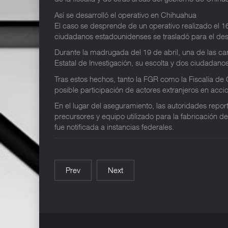
Así se desarrolló el operativo en Chihuahua
El caso se desprende de un operativo realizado el 16
ciudadanos estadounidenses se trasladó para el de
Durante la madrugada del 19 de abril, una de las ca
Estatal de Investigación, su escolta y dos ciudada
Tras estos hechos, tanto la FGR como la Fiscalía de 
posible participación de actores extranjeros en ac
En el lugar del aseguramiento, las autoridades repor
precursores y equipo utilizado para la fabricación d
fue notificada a instancias federales.
Prev
Next