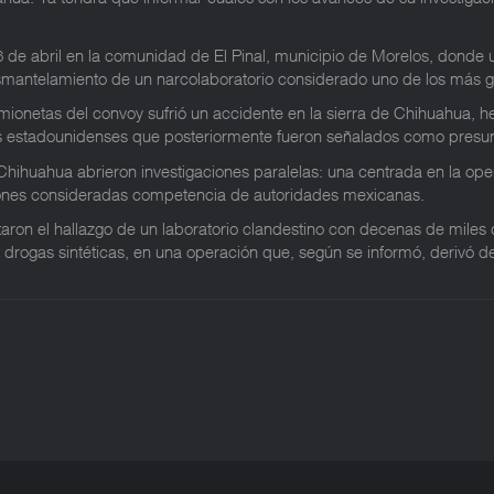
 de abril en la comunidad de El Pinal, municipio de Morelos, donde u
smantelamiento de un narcolaboratorio considerado uno de los más g
mionetas del convoy sufrió un accidente en la sierra de Chihuahua, he
nos estadounidenses que posteriormente fueron señalados como presun
Chihuahua abrieron investigaciones paralelas: una centrada en la opera
ciones consideradas competencia de autoridades mexicanas.
taron el hallazgo de un laboratorio clandestino con decenas de miles 
e drogas sintéticas, en una operación que, según se informó, derivó 