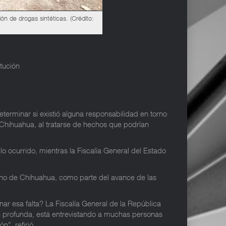
ón de drogas sintéticas. (Crédito:
itución
terminar si existió alguna responsabilidad en torno
n Chihuahua, al tratarse de hechos que podrían
 ocurrido, mientras la Fiscalía General del Estado
bierno de Chihuahua, como parte del avance de las
ar esa falta? La Fiscalía General de la República
ón profunda, está entrevistando a muchas personas
n”, refirió.