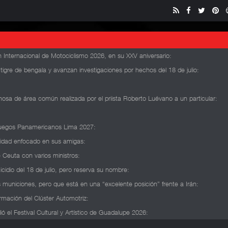
 Internacional de Motociclismo 2026, en su XXV aniversario
:
n tigre de bengala y avanzan investigaciones por hechos del 18 de julio
:
osa de área común realizada por el priista Roberto Luévano a un particular
:
s Juegos Panamericanos Lima 2027
:
lidad enfocado en sus amigas
:
 Ceuta con varios ministros
:
icidio del 18 de julio, pero reserva su nombre
:
 municiones, pero que está en una “excelente posición” frente a Irán
:
rmación del Clúster Automotriz
:
 el Festival Cultural y Artístico de Guadalupe 2026
: