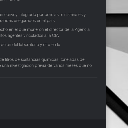
n convoy integrado por policías ministeriales y
randes asegurados en el país.
cho en el que murieron el director de la Agencia
tos agentes vinculados a la CIA.
ción del laboratorio y otra en la
de litros de sustancias químicas, toneladas de
de una investigación previa de varios meses que no