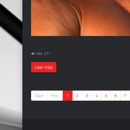
Hits: 211
Leer más
Start
Prev
1
2
3
4
5
6
7