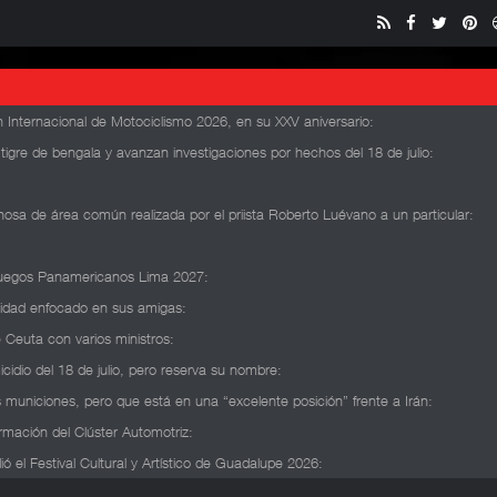
 Internacional de Motociclismo 2026, en su XXV aniversario
:
n tigre de bengala y avanzan investigaciones por hechos del 18 de julio
:
osa de área común realizada por el priista Roberto Luévano a un particular
:
s Juegos Panamericanos Lima 2027
:
lidad enfocado en sus amigas
:
 Ceuta con varios ministros
:
icidio del 18 de julio, pero reserva su nombre
:
 municiones, pero que está en una “excelente posición” frente a Irán
:
rmación del Clúster Automotriz
:
 el Festival Cultural y Artístico de Guadalupe 2026
: