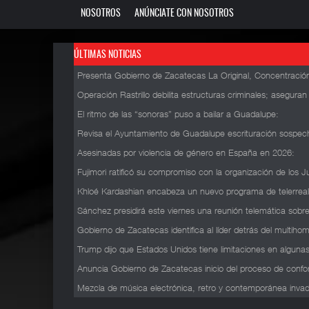
NOSOTROS
ANÚNCIATE CON NOSOTROS
ÚLTIMAS NOTICIAS
Presenta Gobierno de Zacatecas La Original, Concentración
Operación Rastrillo debilita estructuras criminales; asegura
El ritmo de las “sonoras” puso a bailar a Guadalupe
:
Revisa el Ayuntamiento de Guadalupe escrituración sospech
Asesinadas por violencia de género en España en 2026
:
Fujimori ratificó su compromiso con la organización de lo
Khloé Kardashian encabeza un nuevo programa de telerrea
Sánchez presidirá este viernes una reunión telemática sobre
Gobierno de Zacatecas identifica al líder detrás del multihom
Trump dijo que Estados Unidos tiene limitaciones en algunas
Anuncia Gobierno de Zacatecas inicio del proceso de confo
Mezcla de música electrónica, retro y contemporánea invadió