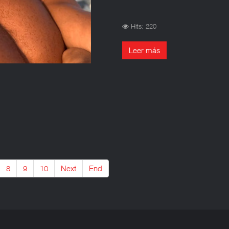
Hits: 220
Leer más
8
9
10
Next
End