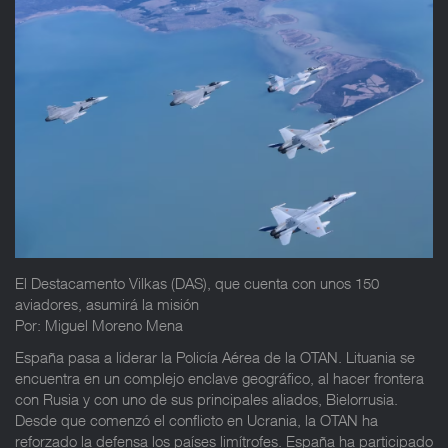
El Destacamento Vilkas (DAS), que cuenta con unos 150
aviadores, asumirá la misión
Por: Miguel Moreno Mena
España pasa a liderar la Policía Aérea de la OTAN. Lituania se
encuentra en un complejo enclave geográfico, al hacer frontera
con Rusia y con uno de sus principales aliados, Bielorrusia.
Desde que comenzó el conflicto en Ucrania, la OTAN ha
reforzado la defensa los países limítrofes. España ha participado