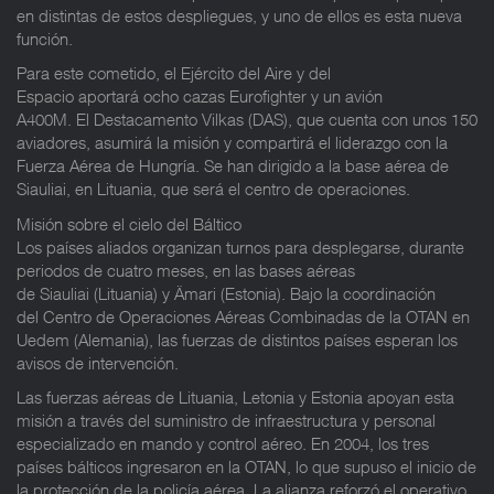
en distintas de estos despliegues, y uno de ellos es esta nueva
función.
Para este cometido, el Ejército del Aire y del
Espacio aportará ocho cazas Eurofighter y un avión
A400M. El Destacamento Vilkas (DAS), que cuenta con unos 150
aviadores, asumirá la misión y compartirá el liderazgo con la
Fuerza Aérea de Hungría. Se han dirigido a la base aérea de
Siauliai, en Lituania, que será el centro de operaciones.
Misión sobre el cielo del Báltico
Los países aliados organizan turnos para desplegarse, durante
periodos de cuatro meses, en las bases aéreas
de Siauliai (Lituania) y Ämari (Estonia). Bajo la coordinación
del Centro de Operaciones Aéreas Combinadas de la OTAN en
Uedem (Alemania), las fuerzas de distintos países esperan los
avisos de intervención.
Las fuerzas aéreas de Lituania, Letonia y Estonia apoyan esta
misión a través del suministro de infraestructura y personal
especializado en mando y control aéreo. En 2004, los tres
países bálticos ingresaron en la OTAN, lo que supuso el inicio de
la protección de la policía aérea. La alianza reforzó el operativo