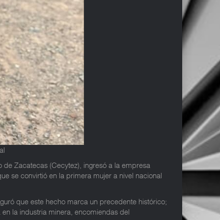
al
do de Zacatecas (Cecytez), ingresó a la empresa
ue se convirtió en la primera mujer a nivel nacional
eguró que este hecho marca un precedente histórico;
 en la industria minera, encomiendas del