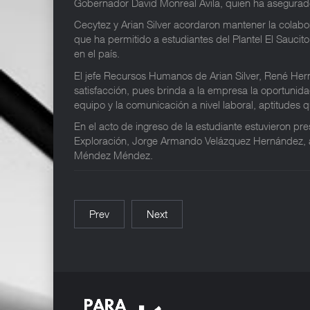
Gobernador David Monreal Ávila, quien ha asegurad
Cecytez y Arian Silver acordaron mantener la colabo
que ha permitido a estudiantes del Plantel El Saucit
en el país.
El jefe Recursos Humanos de Arian Silver, René Her
satisfacción, pues brinda a la empresa la oportunida
equipo y la comunicación a nivel laboral, aptitudes qu
En el acto de ingreso de la estudiante estuvieron pr
Exploración, Jorge Armando Velázquez Hernández, así 
Méndez Méndez.
Prev
Next