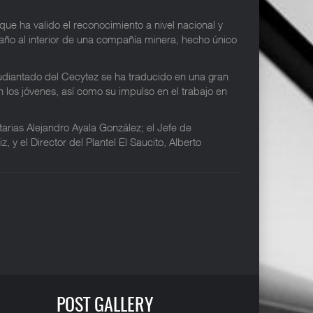
ue ha valido el reconocimiento a nivel nacional y
n año al interior de una compañía minera, hecho único
udiantado del Cecytez se ha traducido en una gran
n los jóvenes, así como su impulso en el trabajo en
tarias Alejandro Ayala González; el Jefe de
y el Director del Plantel El Saucito, Alberto
POST GALLERY