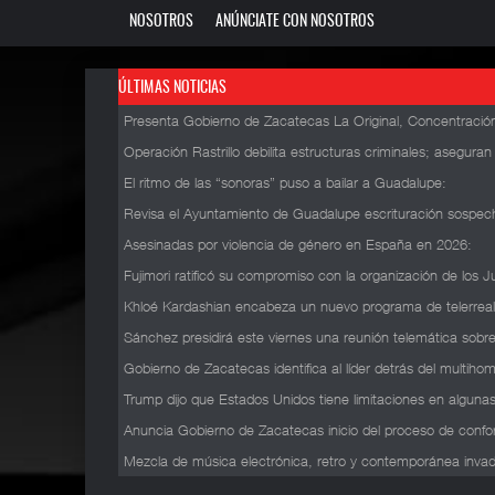
NOSOTROS
ANÚNCIATE CON NOSOTROS
ÚLTIMAS NOTICIAS
Presenta Gobierno de Zacatecas La Original, Concentración
Operación Rastrillo debilita estructuras criminales; asegura
El ritmo de las “sonoras” puso a bailar a Guadalupe
:
Revisa el Ayuntamiento de Guadalupe escrituración sospech
Asesinadas por violencia de género en España en 2026
:
Fujimori ratificó su compromiso con la organización de lo
Khloé Kardashian encabeza un nuevo programa de telerrea
Sánchez presidirá este viernes una reunión telemática sobre
Gobierno de Zacatecas identifica al líder detrás del multihom
Trump dijo que Estados Unidos tiene limitaciones en algunas
Anuncia Gobierno de Zacatecas inicio del proceso de confo
Mezcla de música electrónica, retro y contemporánea invadió