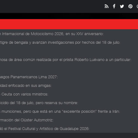
 Internacional de Motociclismo 2026, en su XXV aniversario
:
n tigre de bengala y avanzan investigaciones por hechos del 18 de julio
:
osa de área común realizada por el priista Roberto Luévano a un particular
:
s Juegos Panamericanos Lima 2027
:
lidad enfocado en sus amigas
:
 Ceuta con varios ministros
:
icidio del 18 de julio, pero reserva su nombre
:
 municiones, pero que está en una “excelente posición” frente a Irán
:
rmación del Clúster Automotriz
:
 el Festival Cultural y Artístico de Guadalupe 2026
: