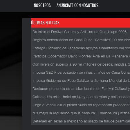
NOSOTROS
ANÚNCIATE CON NOSOTROS
ÚLTIMAS NOTICIAS
Da inicio el Festival Cultural y Artístico de Guadalupe 2026
:
Registra construcción de Casa Cuna “Semillitas” 99 por ci
Entrega Gobierno de Zacatecas apoyos alimentarios del pro
Participa Gobernador David Monreal Ávila en La Mañanera 
Con inversión superior a 96 mil millones de pesos, impuls
Impulsa SEDIF participación de niñas y niños de Casa Cuna
Impulsa Gobierno de Pepe Saldívar la Semana Mundial de l
Destacan presencia de artistas locales en Festival Cultural 
Catedral histórica, hotel de lujo y con estrellas y celebrida
Llega a Venezuela el primer vuelo de repatriación proceden
“Es mejor la regulación que la censura”: Sheinbaum justific
Detienen en Texas a mexicano acusado de fraude piramidal 