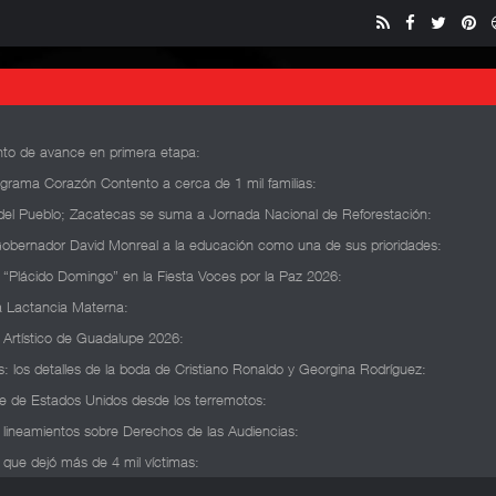
ento de avance en primera etapa
:
grama Corazón Contento a cerca de 1 mil familias
:
del Pueblo; Zacatecas se suma a Jornada Nacional de Reforestación
:
a Gobernador David Monreal a la educación como una de sus prioridades
:
 “Plácido Domingo” en la Fiesta Voces por la Paz 2026
:
a Lactancia Materna
:
y Artístico de Guadalupe 2026
:
des: los detalles de la boda de Cristiano Ronaldo y Georgina Rodríguez
:
te de Estados Unidos desde los terremotos
:
a lineamientos sobre Derechos de las Audiencias
:
que dejó más de 4 mil víctimas
: