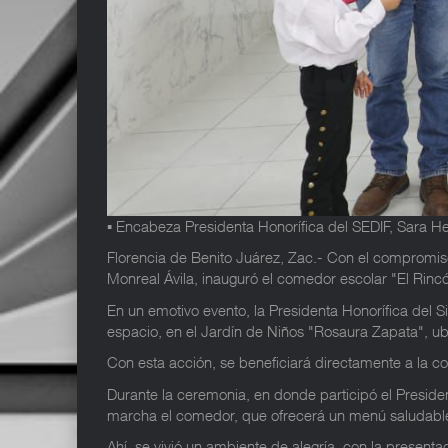
▪️ Encabeza Presidenta Honorífica del SEDIF, Sara 
Florencia de Benito Juárez, Zac.- Con el compromiso 
Monreal Ávila, inauguró el comedor escolar "El Rincó
En un emotivo evento, la Presidenta Honorífica del S
espacio, en el Jardín de Niños "Rosaura Zapata", ub
Con esta acción, se beneficiará directamente a la c
Durante la ceremonia, en donde participó el Preside
marcha el comedor, que ofrecerá un menú saludable y
Ahí, se vivió un ambiente de alegría, con la present