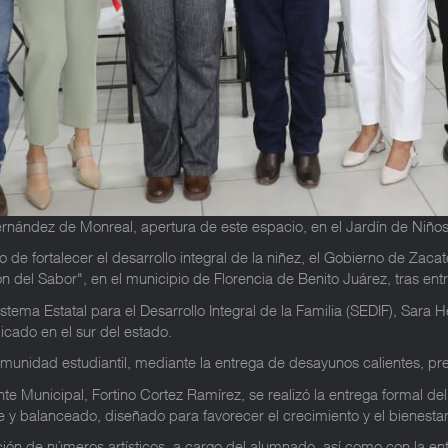
Hernández de Monreal, apertura de este espacio, en el Jardín de Niñ
de fortalecer el desarrollo integral de la niñez, el Gobierno de Zac
n del Sabor", en el municipio de Florencia de Benito Juárez, tras en
istema Estatal para el Desarrollo Integral de la Familia (SEDIF), Sar
icado en el sur del estado.
omunidad estudiantil, mediante la entrega de desayunos calientes, p
nte Municipal, Fortino Cortez Ramírez, se realizó la entrega formal d
 balanceado, diseñado para favorecer el crecimiento y el bienestar d
ación de números artísticos, a cargo del alumnado, así como con la ent